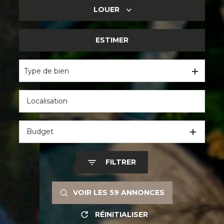
LOUER
DE L'ANCIEN
DU NEUF
ESTIMER
DE L'HABITATION
DE L'IMMO PRO
Type de bien
Budget
FILTRER
VOIR LES
59
ANNONCES
RÉINITIALISER