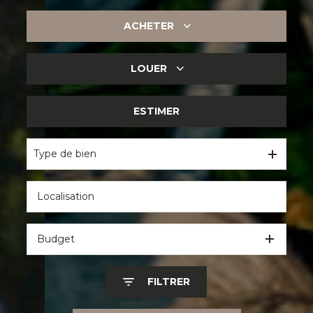
ACHETER
LOUER
DE L'ANCIEN
DU NEUF
ESTIMER
DE L'HABITATION
DE L'IMMO PRO
Type de bien
Budget
FILTRER