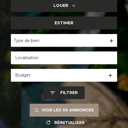
LOUER
DE L'ANCIEN
DU NEUF
ESTIMER
DE L'HABITATION
DE L'IMMO PRO
Type de bien
Budget
FILTRER
VOIR LES
59
ANNONCES
RÉINITIALISER